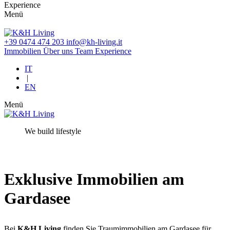
Experience
Menü
+39 0474 474 203
info@kh-living.it
Immobilien
Über uns
Team
Experience
IT
|
EN
Menü
We build lifestyle
Exklusive Immobilien am
Gardasee
Bei
K&H Living
finden Sie Traumimmobilien am Gardasee für