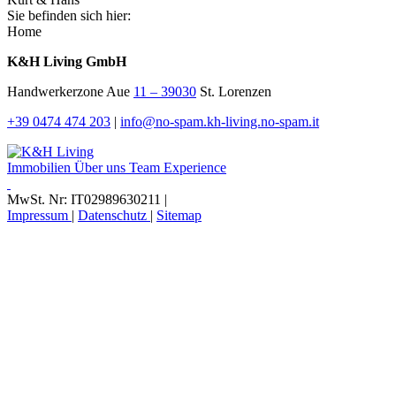
Sie befinden sich hier:
Home
K&H Living GmbH
Handwerkerzone Aue
11 – 39030
St. Lorenzen
+39 0474 474 203
|
info@
no-spam.
kh-living.
no-spam.
it
Immobilien
Über uns
Team
Experience
MwSt. Nr: IT02989630211
|
Impressum
|
Datenschutz
|
Sitemap