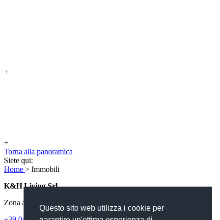
+
+
Torna alla panoramica
Siete qui:
Home
>
Immobili
K&H Living Srl
Zona artigianale Aue 11 – 39030 S. Lorenzo di Sebato
Questo sito web utilizza i cookie per
+39 0474 474 203
|
info@
no-spam.
kh-living.
no-spam.
it
garantire un'ottima esperienza di